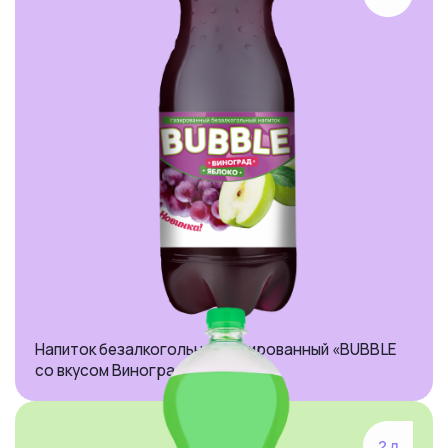
Напиток безалкогольный газированный «BUBBLE
со вкусом Виноград-яблоко»
2 л