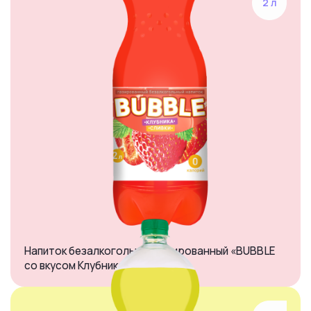
2 л
Напиток безалкогольный газированный «BUBBLE
со вкусом Клубника-сливки»