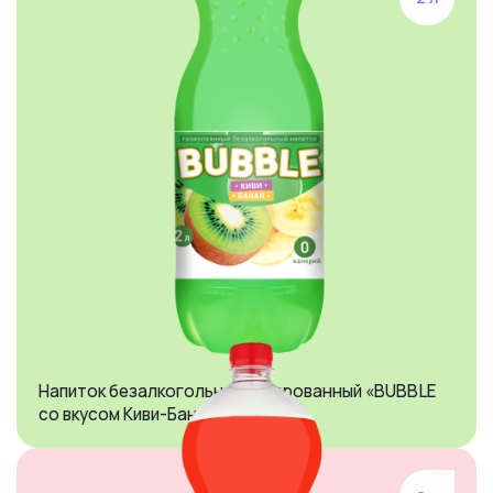
Напиток безалкогольный газированный «BUBBLE
со вкусом Киви-Банан»